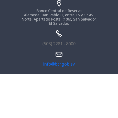
Banco Central de Reserva
Alameda Juan Pablo II, entre 15 y 17 Av.
Norte. Apartado Postal (106), San Salvador,
El Salvador.
(503) 2281 - 8000
info@bcr.gob.sv
Únete a nuestra comunidad